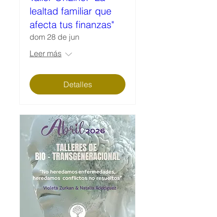
lealtad familiar que
afecta tus finanzas"
dom 28 de jun
Leer más
Detalles