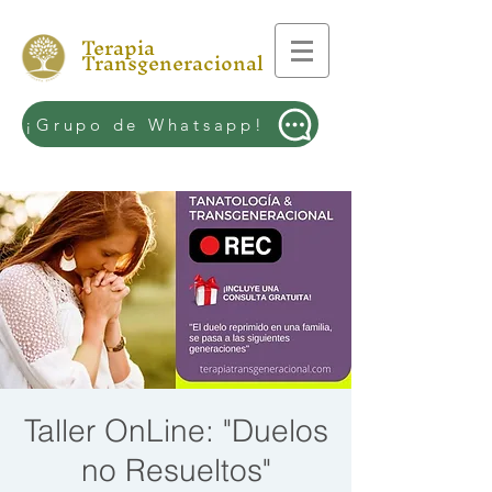
Terapia
Transgeneracional
¡Grupo de Whatsapp!
Taller OnLine: "Duelos
no Resueltos"