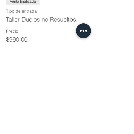
Venta finalizada
Tipo de entrada
Taller Duelos no Resueltos.
Precio
$990.00
+$24.75 de comisión de servicio de
entradas
Compartir este evento
Estamos aquí para ayudarte
5537669535