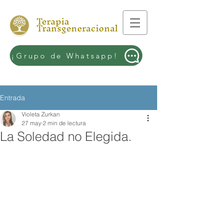
Terapia
Transgeneracional
¡Grupo de Whatsapp!
Entrada
Violeta Zurkan
27 may
2 min de lectura
La Soledad no Elegida.