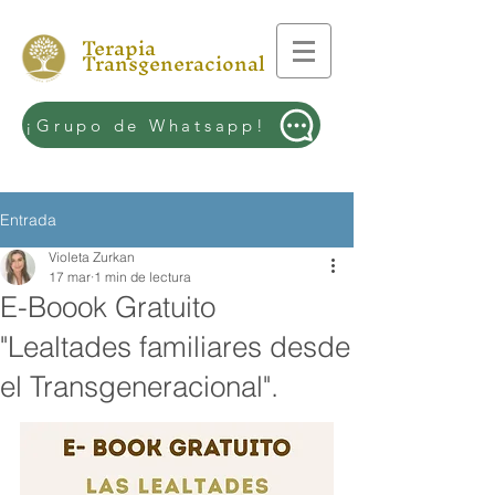
Terapia
Transgeneracional
¡Grupo de Whatsapp!
Entrada
Violeta Zurkan
17 mar
1 min de lectura
E-Boook Gratuito
"Lealtades familiares desde
el Transgeneracional".