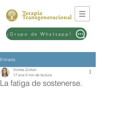
Terapia
Transgeneracional
¡Grupo de Whatsapp!
Entrada
Violeta Zurkan
17 ene
2 min de lectura
La fatiga de sostenerse.