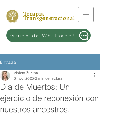
Terapia
Transgeneracional
¡Grupo de Whatsapp!
Entrada
Violeta Zurkan
31 oct 2025
2 min de lectura
Día de Muertos: Un
ejercicio de reconexión con
nuestros ancestros.