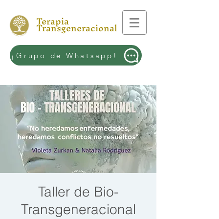
Terapia
Transgeneracional
¡Grupo de Whatsapp!
Taller de Bio-
Transgeneracional