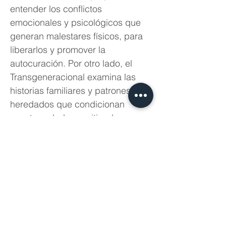
entender los conflictos 
emocionales y psicológicos que 
generan malestares físicos, para 
liberarlos y promover la 
autocuración. Por otro lado, el 
Transgeneracional examina las 
historias familiares y patrones 
heredados que condicionan 
nuestra salud, permitiendo 
transformar esas dinámicas para 
encontrar equilibrio y bienestar.
Cada taller está diseñado para 
acompañarte a descubrir y sanar 
desde tu propia historia personal, 
brindándote herramientas 
prácticas y…