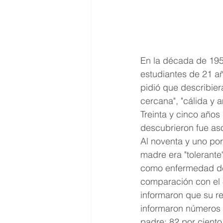
En la década de 1950
estudiantes de 21 a
pidió que describier
cercana", "cálida y am
Treinta y cinco años
descubrieron fue a
Al noventa y uno por
madre era "tolerante
como enfermedad de l
comparación con el 4
informaron que su re
informaron números s
padre: 82 por ciento 