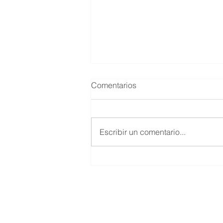
Comentarios
Escribir un comentario...
Las tías sin hijos no llegaron
al linaje por casualidad.