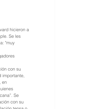
ard hicieron a 
le. Se les 
a: "muy 
igadores 
ción con su 
d importante, 
, en 
quienes 
cana”. Se 
ación con su 
elación tensa o 