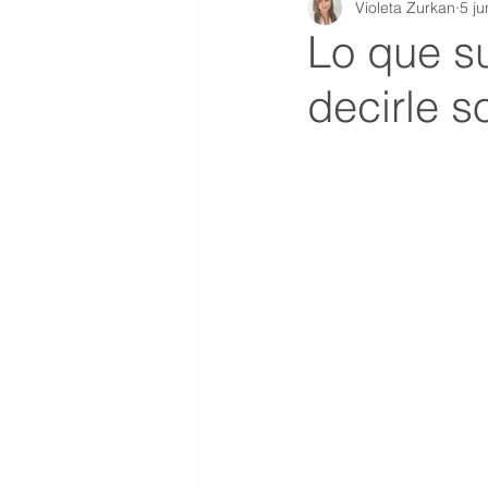
Violeta Zurkan
5 j
Lo que s
decirle s