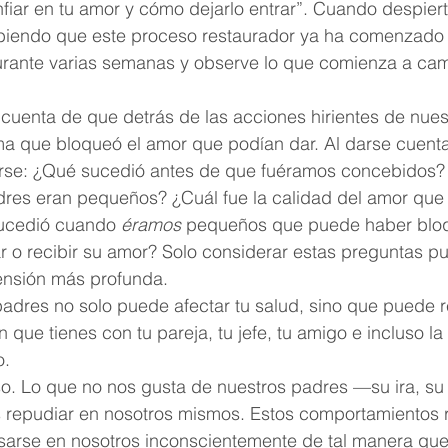
r en tu amor y cómo dejarlo entrar”. Cuando despierte,
abiendo que este proceso restaurador ya ha comenzado 
urante varias semanas y observe lo que comienza a cam
cuenta de que detrás de las acciones hirientes de nues
ma que bloqueó el amor que podían dar. Al darse cuenta
arse: ¿Qué sucedió antes de que fuéramos concebidos?
res eran pequeños? ¿Cuál fue la calidad del amor que 
ucedió cuando 
éramos
 pequeños que puede haber blo
 o recibir su amor? Solo considerar estas preguntas pu
ensión más profunda.
padres no solo puede afectar tu salud, sino que puede ref
n que tienes con tu pareja, tu jefe, tu amigo e incluso la
o.
Lo que no nos gusta de nuestros padres —su ira, su f
 repudiar en nosotros mismos. Estos comportamientos
sarse en nosotros inconscientemente de tal manera qu