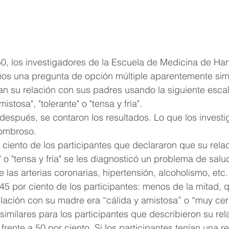
, los investigadores de la Escuela de Medicina de Harv
ños una pregunta de opción múltiple aparentemente simp
an su relación con sus padres usando la siguiente escal
istosa", "tolerante" o "tensa y fría".
 después, se contaron los resultados. Lo que los invest
sombroso.
 ciento de los participantes que declararon que su rela
" o "tensa y fría" se les diagnosticó un problema de salu
as arterias coronarias, hipertensión, alcoholismo, etc.
5 por ciento de los participantes: menos de la mitad, 
lación con su madre era “cálida y amistosa” o “muy cer
imilares para los participantes que describieron su rel
frente a 50 por ciento. Si los participantes tenían una r