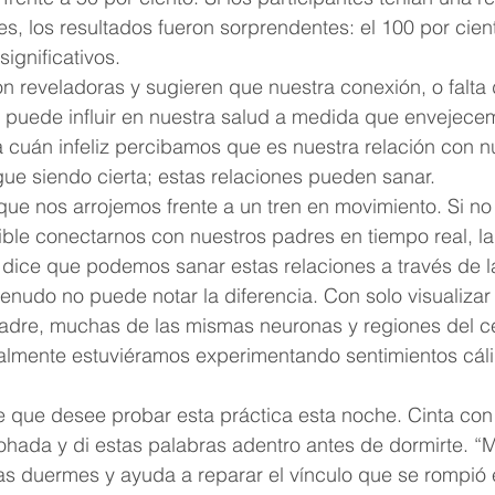
s, los resultados fueron sorprendentes: el 100 por cient
ignificativos.
on reveladoras y sugieren que nuestra conexión, o falta
 puede influir en nuestra salud a medida que envejecem
 cuán infeliz percibamos que es nuestra relación con n
ue siendo cierta; estas relaciones pueden sanar.
que nos arrojemos frente a un tren en movimiento. Si no
ble conectarnos con nuestros padres en tiempo real, la
dice que podemos sanar estas relaciones a través de la
nudo no puede notar la diferencia. Con solo visualizar 
adre, muchas de las mismas neuronas y regiones del c
ealmente estuviéramos experimentando sentimientos cáli
 que desee probar esta práctica esta noche. Cinta con l
ohada y di estas palabras adentro antes de dormirte. “
s duermes y ayuda a reparar el vínculo que se rompió e