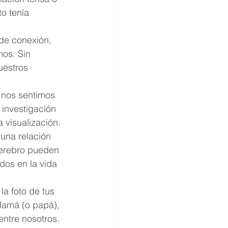
o tenía 
 de conexión, 
os. Sin 
uestros 
 nos sentimos 
 investigación 
 visualización. 
una relación 
erebro pueden 
dos en la vida 
a foto de tus 
Mamá (o papá), 
ntre nosotros. 