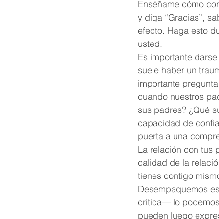
Enséñame cómo confia
y diga “Gracias”, s
efecto. Haga esto d
usted.
Es importante darse 
suele haber un trau
importante pregunt
cuando nuestros pad
sus padres? ¿Qué s
capacidad de confiar
puerta a una compr
La relación con tus 
calidad de la relació
tienes contigo mism
Desempaquemos eso. 
crítica— lo podemos
pueden luego expre