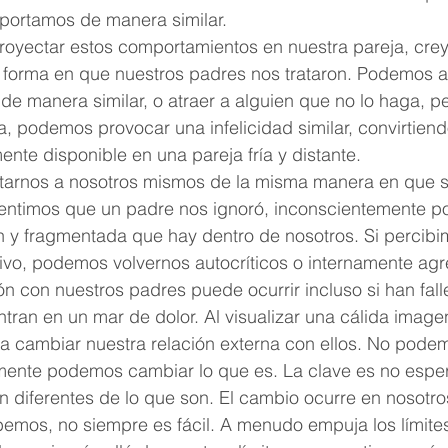
ortamos de manera similar.
yectar estos comportamientos en nuestra pareja, crey
la forma en que nuestros padres nos trataron. Podemos a
 de manera similar, o atraer a alguien que no lo haga, p
, podemos provocar una infelicidad similar, convirtiend
te disponible en una pareja fría y distante.
tarnos a nosotros mismos de la misma manera en que 
 sentimos que un padre nos ignoró, inconscientemente p
oven y fragmentada que hay dentro de nosotros. Si percib
ivo, podemos volvernos autocríticos o internamente agr
ón con nuestros padres puede ocurrir incluso si han fall
ntran en un mar de dolor. Al visualizar una cálida imagen
cambiar nuestra relación externa con ellos. No podem
amente podemos cambiar lo que es. La clave es no espe
 diferentes de lo que son. El cambio ocurre en nosotro
emos, no siempre es fácil. A menudo empuja los límites