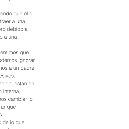
endo que él o 
traer a una 
ero debido a 
o a una 
sentimos que 
odemos ignorar 
imos a un padre 
esivos.
ecido, están en 
 interna, 
os cambiar lo 
rar que 
s.
 de lo que 